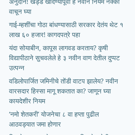
अनुदान! खड्डे खोदण्यापूर्वी हे नवीन नियम नक्की
वाचून घ्या
गाई-म्हशींचा गोठा बांधण्यासाठी सरकार देतंय थेट १
लाख ६० हजार! कागदपत्रे पहा
यंदा सोयाबीन, कापूस लागवड करताय? कृषी
विद्यापीठाने सुचवलेले हे ३ नवीन वाण देतील दुप्पट
उत्पन्न
वडिलोपार्जित जमिनीचे तोंडी वाटप झालेय? नवीन
वारसदार हिस्सा मागू शकतात का? जाणून घ्या
कायदेशीर नियम
‘नमो शेतकरी’ योजनेचा ८ वा हप्ता पुढील
आठवड्यात जमा होणार