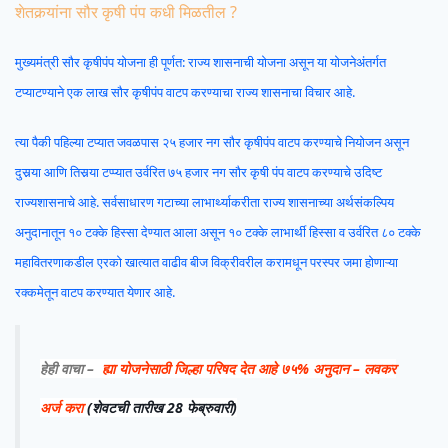
शेतकर्‍यांना सौर कृषी पंप कधी मिळतील ?
मुख्यमंत्री सौर कृषीपंप योजना ही पूर्णत: राज्य शासनाची योजना असून या योजनेअंतर्गत
टप्याटण्याने एक लाख सौर कृषीपंप वाटप करण्याचा राज्य शासनाचा विचार आहे.
त्या पैकी पहिल्या टप्यात जवळपास २५ हजार नग सौर कृषीपंप वाटप करण्याचे नियोजन असून
दुसर्‍या आणि तिसर्‍या टप्प्यात उर्वरित ७५ हजार नग सौर कृषी पंप वाटप करण्याचे उदिष्ट
राज्यशासनाचे आहे. सर्वसाधारण गटाच्या लाभार्थ्याकरीता राज्य शासनाच्या अर्थसंकल्पिय
अनुदानातून १० टक्के हिस्सा देण्यात आला असून १० टक्के लाभार्थी हिस्सा व उर्वरित ८० टक्के
महावितरणाकडील एरको खात्यात वाढीव बीज विक्रीवरील करामधून परस्पर जमा होणाऱ्या
रक्कमेतून वाटप करण्यात येणार आहे.
हेही वाचा –
ह्या योजनेसाठी जिल्हा परिषद देत आहे ७५% अनुदान – लवकर
अर्ज करा
(शेवटची तारीख 28 फेब्रुवारी)