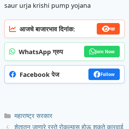
saur urja krishi pump yojana
आजचे बाजारभाव दिनांक:
पहा
WhatsApp ग्रुप
Join Now
Facebook पेज
Follow
Categories
महाराष्ट्र सरकार
शेतातून जाणारे रस्ते रोकल्यास होऊ शकते कारवाई