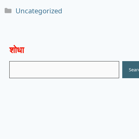
Categories
Uncategorized
शोधा
Search
Sear