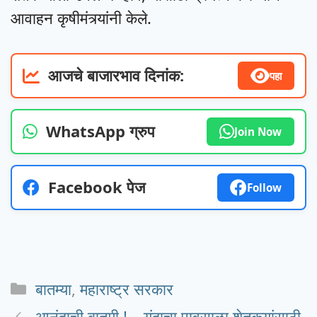
आवाहन कृषीमंत्र्यांनी केले.
आजचे बाजारभाव दिनांक:
पहा
WhatsApp ग्रुप
Join Now
Facebook पेज
Follow
Categories
बातम्या
,
महाराष्ट्र सरकार
आनंदाची बातमी ! – यंदाचा पावसाळा शेतकर्‍यांसाठी