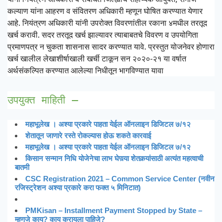
कल्याण यांना आहरण व संवितरण अधिकारी म्हणून घोषित करण्यात येणार
आहे. नियंत्रण अधिकारी यांनी उपरोक्त विवरणांतील रकाना ४मधील तरतूद
खर्च करावी. सदर तरतूद खर्च झाल्यावर त्याबाबतचे विवरण व उपयोगिता
प्रमाणपत्र न चुकता शासनास सादर करण्यात यावे. प्रस्तुत योजनेवर होणारा
खर्च खालील लेखाशीर्षाखाली खर्ची टाकून सन २०२०-२१ या वर्षात
अर्थसंकल्पित करण्यात आलेल्या निधीतून भागविण्यात यावा
उपयुक्त माहिती – 
महाभूलेख । अश्या प्रकारे पाहता येईल ऑनलाइन डिजिटल ७/१२
शेतातून जाणारे रस्ते रोकल्यास होऊ शकते कारवाई
महाभूलेख । अश्या प्रकारे पाहता येईल ऑनलाइन डिजिटल ७/१२
किसान सन्मान निधि योजेनेचा लाभ घेणर्‍या शेतकर्‍यांसाठी अत्यंत महत्वाची
बातमी
CSC Registration 2021 – Common Service Center (नवीन
रजिस्ट्रेशन अश्या प्रकारे करा फक्त ५ मिनिटात)
PMKisan – Installment Payment Stopped by State –
म्हणजे काय? काय करायला पाहिजे?