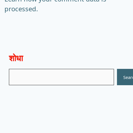
processed.
शोधा
Search
Sear