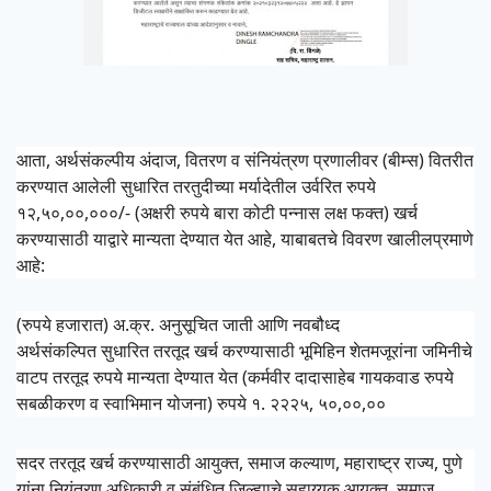
आता, अर्थसंकल्पीय अंदाज, वितरण व संनियंत्रण प्रणालीवर (बीम्स) वितरीत
करण्यात आलेली सुधारित तरतुदीच्या मर्यादेतील उर्वरित रुपये
१२,५०,००,०००/- (अक्षरी रुपये बारा कोटी पन्नास लक्ष फक्त) खर्च
करण्यासाठी याद्वारे मान्यता देण्यात येत आहे, याबाबतचे विवरण खालीलप्रमाणे
आहे:
(रुपये हजारात) अ.क्र. अनुसूचित जाती आणि नवबौध्द
अर्थसंकल्पित सुधारित तरतूद खर्च करण्यासाठी भूमिहिन शेतमजूरांना जमिनीचे
वाटप तरतूद रुपये मान्यता देण्यात येत (कर्मवीर दादासाहेब गायकवाड रुपये
सबळीकरण व स्वाभिमान योजना) रुपये १. २२२५, ५०,००,००
सदर तरतूद खर्च करण्यासाठी आयुक्त, समाज कल्याण, महाराष्ट्र राज्य, पुणे
यांना नियंत्रण अधिकारी व संबंधित जिल्ह्याचे सहाय्यक आयुक्त, समाज