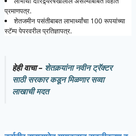
लाभार्थी दारिद्र्यरेषेखालील असल्याबाबत विहीत
प्रमाणपत्र.
शेतजमीन पसंतीबाबत लाभार्थ्यांचा 100 रूपयांच्या
स्टॅम्प पेपरवरील प्रतिज्ञापत्र.
हेही वाचा –
शेतकर्‍यांना नवीन ट्रॅक्टर
साठी सरकार कडून मिळणार सव्वा
लाखाची मदत