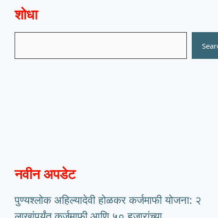
शोधा
Search
Sear
नवीन अपडेट
पुण्यश्लोक अहिल्यादेवी होळकर कर्जमाफी योजना: २
लाखांपर्यंत कर्जमाफी आणि ५० हजारांच्या