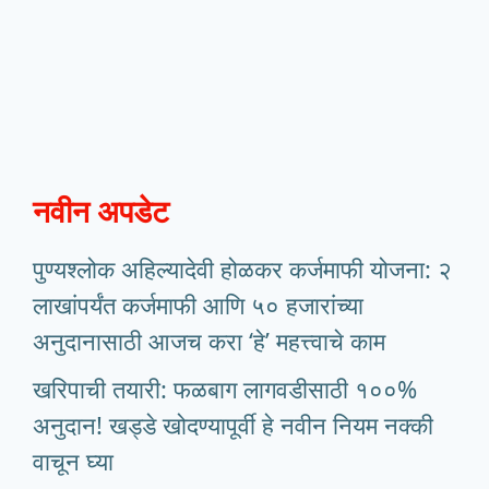
नवीन अपडेट
पुण्यश्लोक अहिल्यादेवी होळकर कर्जमाफी योजना: २
लाखांपर्यंत कर्जमाफी आणि ५० हजारांच्या
अनुदानासाठी आजच करा ‘हे’ महत्त्वाचे काम
खरिपाची तयारी: फळबाग लागवडीसाठी १००%
अनुदान! खड्डे खोदण्यापूर्वी हे नवीन नियम नक्की
वाचून घ्या