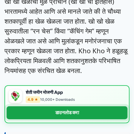
खो खो खेळाची मुळे प्राचीन (खो खो चा इतिहास)
भारतामध्ये आहेत आणि असे मानले जाते की ते चौथ्या
शतकापूर्वी हा खेळ खेळला जात होता. खो खो खेळ
सुरुवातीला “रन चेस” किंवा “कॅचिंग गेम” म्हणून
ओळखले जात असे आणि मुलांकडून मनोरंजनाचा एक
प्रकार म्हणून खेळला जात होता. Kho Kho ने हळूहळू
लोकप्रियता मिळवली आणि शतकानुशतके परिभाषित
नियमांसह एक संरचित खेळ बनला.
शेती जमीन मोजणी App
4.9 ★
10,000+ Downloads
डाउनलोड करा