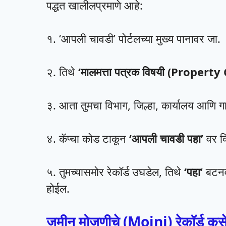
पद्धत खालीलप्रमाणे आहे:
​१. ‘आपली चावडी’ पोर्टलच्या मुख्य पानावर जा.
२. तिथे
‘मालमत्ता पत्रक विषयी (Property
३. आता तुमचा विभाग, जिल्हा, कार्यालय आणि ग
४. कॅप्चा कोड टाकून
‘आपली चावडी पहा’
वर क
५. तुमच्यासमोर रेकॉर्ड उघडेल, तिथे
‘पहा’
बटनव
होईल.
जमीन मोजणीचे (Mojni) रेकॉर्ड कस