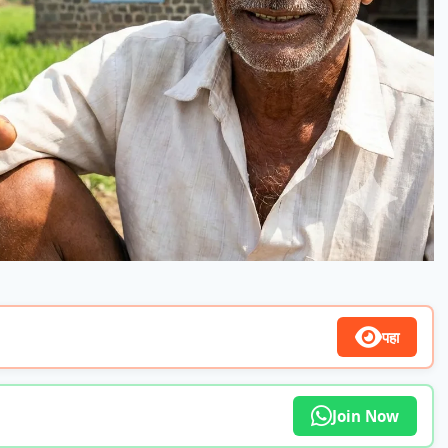
पहा
Join Now