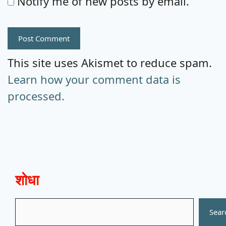
Notify me of new posts by email.
This site uses Akismet to reduce spam.
Learn how your comment data is
processed.
शोधा
Search
Sear