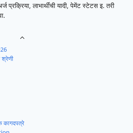
्ज प्रक्रिया, लाभार्थींची यादी, पेमेंट स्टेटस इ. तरी
वा.
026
 श्रेणी
 कागदपत्रे
tion