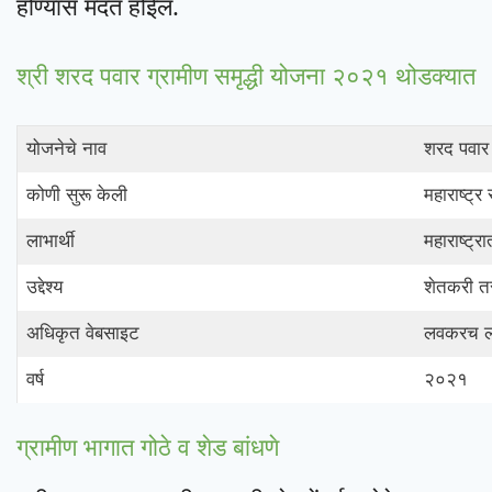
होण्यास मदत होईल.
श्री शरद पवार ग्रामीण समृद्धी योजना २०२१ थोडक्यात
योजनेचे नाव
शरद पवार 
कोणी सुरू केली
महाराष्ट्
लाभार्थी
महाराष्ट्
उद्देश्य
शेतकरी तस
अधिकृत वेबसाइट
लवकरच लॉ
वर्ष
२०२१
ग्रामीण भागात गोठे व शेड बांधणे