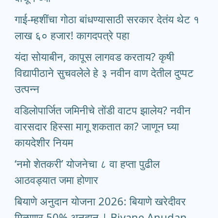
गाई-म्हशींचा गोठा बांधण्यासाठी सरकार देतंय थेट १
लाख ६० हजार! कागदपत्रे पहा
यंदा सोयाबीन, कापूस लागवड करताय? कृषी
विद्यापीठाने सुचवलेले हे ३ नवीन वाण देतील दुप्पट
उत्पन्न
वडिलोपार्जित जमिनीचे तोंडी वाटप झालेय? नवीन
वारसदार हिस्सा मागू शकतात का? जाणून घ्या
कायदेशीर नियम
‘नमो शेतकरी’ योजनेचा ८ वा हप्ता पुढील
आठवड्यात जमा होणार
बियाणे अनुदान योजना 2026: बियाणे खरेदीवर
मिळणार 50% अनुदान | Biyane Anudan