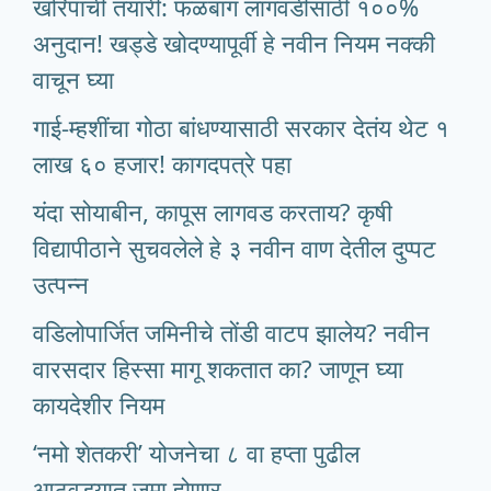
खरिपाची तयारी: फळबाग लागवडीसाठी १००%
अनुदान! खड्डे खोदण्यापूर्वी हे नवीन नियम नक्की
वाचून घ्या
गाई-म्हशींचा गोठा बांधण्यासाठी सरकार देतंय थेट १
लाख ६० हजार! कागदपत्रे पहा
यंदा सोयाबीन, कापूस लागवड करताय? कृषी
विद्यापीठाने सुचवलेले हे ३ नवीन वाण देतील दुप्पट
उत्पन्न
वडिलोपार्जित जमिनीचे तोंडी वाटप झालेय? नवीन
वारसदार हिस्सा मागू शकतात का? जाणून घ्या
कायदेशीर नियम
‘नमो शेतकरी’ योजनेचा ८ वा हप्ता पुढील
आठवड्यात जमा होणार