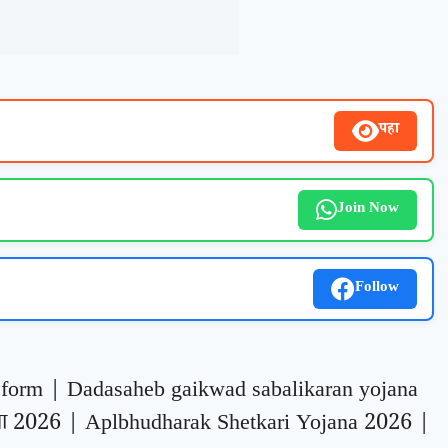
पहा
Join Now
Follow
 form | Dadasaheb gaikwad sabalikaran yojana
ना 2026 | Aplbhudharak Shetkari Yojana 2026 |