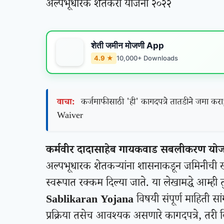
अल्पभूधारक शेतकरी योजना २०२२
शेती जमीन मोजणी App
4.9 ★
10,000+ Downloads
वाचा:
कर्जमाफीसाठी 'ही' कागदपत्रे तातडीने जमा क
Waiver
कर्मवीर दादासाहेब गायकवाड सबलीकरण यो
अल्पभूधारक शेतकऱ्यांना शासनाकडून जमिनीची ख
स्वरूपात रक्कम दिल्या जाते. या लेखामद्धे आम्ही त
Sablikaran Yojana
विषयी संपूर्ण माहिती सा
प्रक्रिया तसेच आवश्यक असणारे कागदपत्रे, तरी 