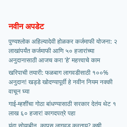
नवीन अपडेट
पुण्यश्लोक अहिल्यादेवी होळकर कर्जमाफी योजना: २
लाखांपर्यंत कर्जमाफी आणि ५० हजारांच्या
अनुदानासाठी आजच करा ‘हे’ महत्त्वाचे काम
खरिपाची तयारी: फळबाग लागवडीसाठी १००%
अनुदान! खड्डे खोदण्यापूर्वी हे नवीन नियम नक्की
वाचून घ्या
गाई-म्हशींचा गोठा बांधण्यासाठी सरकार देतंय थेट १
लाख ६० हजार! कागदपत्रे पहा
यंदा सोयाबीन, कापूस लागवड करताय? कृषी