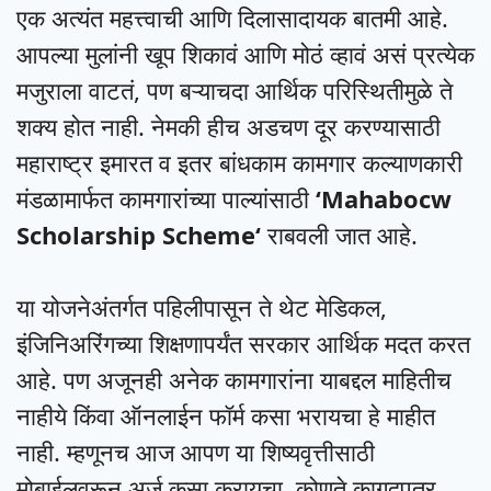
एक अत्यंत महत्त्वाची आणि दिलासादायक बातमी आहे.
आपल्या मुलांनी खूप शिकावं आणि मोठं व्हावं असं प्रत्येक
मजुराला वाटतं, पण बऱ्याचदा आर्थिक परिस्थितीमुळे ते
शक्य होत नाही. नेमकी हीच अडचण दूर करण्यासाठी
महाराष्ट्र इमारत व इतर बांधकाम कामगार कल्याणकारी
मंडळामार्फत कामगारांच्या पाल्यांसाठी
‘
Mahabocw
Scholarship Scheme
‘
राबवली जात आहे.
या योजनेअंतर्गत पहिलीपासून ते थेट मेडिकल,
इंजिनिअरिंगच्या शिक्षणापर्यंत सरकार आर्थिक मदत करत
आहे. पण अजूनही अनेक कामगारांना याबद्दल माहितीच
नाहीये किंवा ऑनलाईन फॉर्म कसा भरायचा हे माहीत
नाही. म्हणूनच आज आपण या शिष्यवृत्तीसाठी
मोबाईलवरून अर्ज कसा करायचा, कोणते कागदपत्र