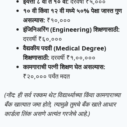
इयत्ता ८ वी ते १० वी:
दरवर्षी ₹५,०००
१० वी किंवा १२ वी मध्ये ५०% पेक्षा जास्त गुण
असल्यास:
₹१०,०००
इंजिनिअरिंग (Engineering) शिक्षणासाठी:
दरवर्षी ₹६०,०००
वैद्यकीय पदवी (Medical Degree)
शिक्षणासाठी:
दरवर्षी ₹१,००,०००
कामगाराची पत्नी शिक्षण घेत असल्यास:
₹२०,००० पर्यंत मदत
(नोंद: ही सर्व रक्कम थेट विद्यार्थ्याच्या किंवा कामगाराच्या
बँक खात्यात जमा होते, त्यामुळे तुमचे बँक खाते आधार
कार्डला लिंक असणे अत्यंत गरजेचे आहे.)