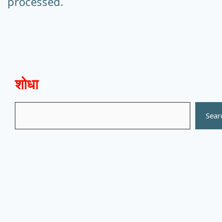
processed.
शोधा
Search
Sear