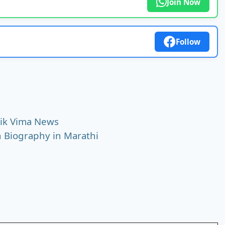
Join Now
Follow
य : Pik Vima News
kh Biography in Marathi