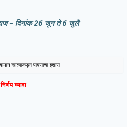
ज – दिनांक 26 जून ते 6 जुलै
हवामान खात्याकडून पावसाचा इशारा
िर्णय घ्यावा