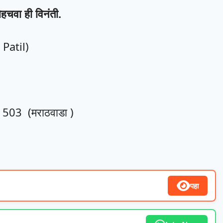
पोहचवा ही विनंती.
Patil)
31503 (मराठवाडा )
पहा