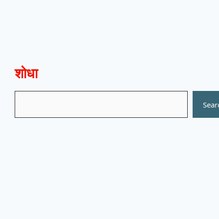
शोधा
Search
Sear