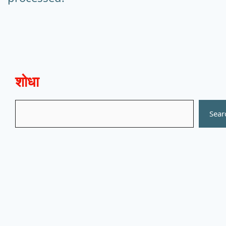
शोधा
Search
Sear