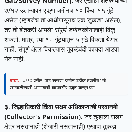
Gat/Survey Number):
जर एखाद्या शेतकऱ्याच्या
७/१२ उताऱ्यावर एकूण जमीनच १० किंवा १५ गुंठे
असेल (म्हणजेच तो आधीपासूनच एक ‘तुकडा’ असेल),
तर तो शेतकरी आपली
संपूर्ण जमीन
कोणालाही विकू
शकतो. मात्र, त्या १० गुंठ्यातून ५ गुंठे विकता येणार
नाही. संपूर्ण क्षेत्र विकल्यास तुकडेबंदी कायदा आडवा
येत नाही.
वाचा:
७/१२ वरील 'पोट-खराबा' जमीन पडीक ठेवलीय? ती
लागवडीखाली आणण्याची कायदेशीर पद्धत जाणून घ्या
३. जिल्हाधिकारी किंवा सक्षम अधिकाऱ्याची परवानगी
(Collector’s Permission):
जर तुम्हाला सलग
क्षेत्र नसतानाही (शेजारी नसतानाही) एखादा तुकडा