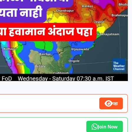
पहा
Join Now