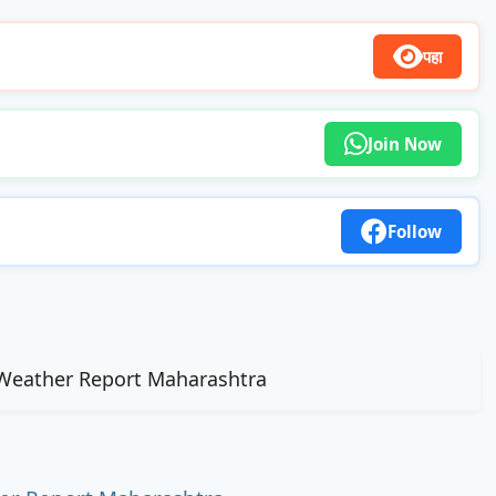
पहा
Join Now
Follow
h Weather Report Maharashtra